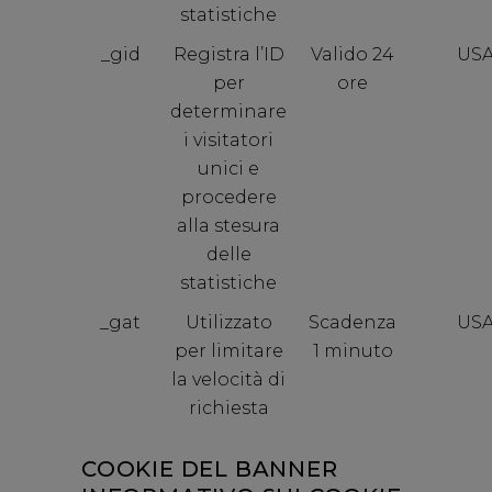
statistiche
_gid
Registra l’ID
Valido 24
US
per
ore
determinare
i visitatori
unici e
procedere
alla stesura
delle
statistiche
_gat
Utilizzato
Scadenza
US
per limitare
1 minuto
la velocità di
richiesta
COOKIE DEL BANNER