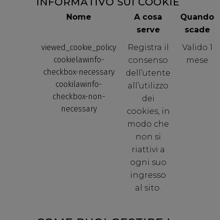
INFORMATIVO SUI COOKIE
Nome
A cosa
Quando
serve
scade
viewed_cookie_policy
Registra il
Valido 1
cookielawinfo-
consenso
mese
checkbox-necessary
dell’utente
cookilawinfo-
all’utilizzo
checkbox-non-
dei
necessary
cookies, in
modo che
non si
riattivi a
ogni suo
ingresso
al sito.