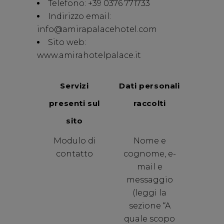
Telefono: +39 0376 771733
Indirizzo email:
info@amirapalacehotel.com
Sito web:
www.amirahotelpalace.it
Servizi
Dati personali
presenti sul
raccolti
sito
Modulo di
Nome e
contatto
cognome, e-
mail e
messaggio
(leggi la
sezione “A
quale scopo