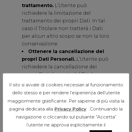
trattamento.
L’Utente può
richiedere la limitazione del
trattamento dei propri Dati. In tal
caso il Titolare non tratterà i Dati
per alcun altro scopo se non la loro
conservazione.
Ottenere la cancellazione dei
propri Dati Personali.
L’Utente può
richiedere la cancellazione dei
propri Dati da parte del Titolare.
Ricevere i propri Dati o farli
Il sito si avvale di cookies necessari al funzionamento
trasferire ad altro titolare.
L’Utente
dello stesso e per rendere l’esperienza dell’utente
ha diritto di ricevere i propri Dati in
maggiormente gratificante. Per saperne di più visita la
formato strutturato, di uso comune
pagina dedicata alla
Privacy Policy
. Continuando la
e leggibile da dispositivo
navigazione o cliccando sul pulsante “Accetta”
automatico e, ove tecnicamente
l’utente ne approva esplicitamente il
fattibile, di ottenerne il