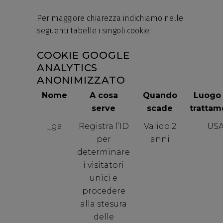
Per maggiore chiarezza indichiamo nelle
seguenti tabelle i singoli cookie:
COOKIE GOOGLE
ANALYTICS
ANONIMIZZATO
Nome
A cosa
Quando
Luogo 
serve
scade
trattam
_ga
Registra l’ID
Valido 2
US
per
anni
determinare
i visitatori
unici e
procedere
alla stesura
delle